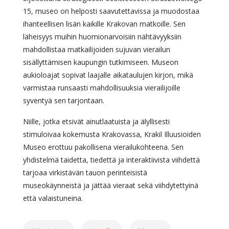
15, museo on helposti saavutettavissa ja muodostaa
ihanteellisen lisän kaikille Krakovan matkoille. Sen
läheisyys muihin huomionarvoisiin nähtävyyksiin
mahdollistaa matkailijoiden sujuvan vierailun
sisällyttämisen kaupungin tutkimiseen. Museon
aukioloajat sopivat laajalle aikataulujen kirjon, mikä
varmistaa runsaasti mahdollisuuksia vierailijoille
syventyä sen tarjontaan.
Niille, jotka etsivät ainutlaatuista ja älyllisesti
stimuloivaa kokemusta Krakovassa, Krakil Illuusioiden
Museo erottuu pakollisena vierailukohteena. Sen
yhdistelmä taidetta, tiedettä ja interaktiivista viihdettä
tarjoaa virkistävän tauon perinteisistä
museokäynneistä ja jättää vieraat sekä viihdytettyinä
että valaistuneina.