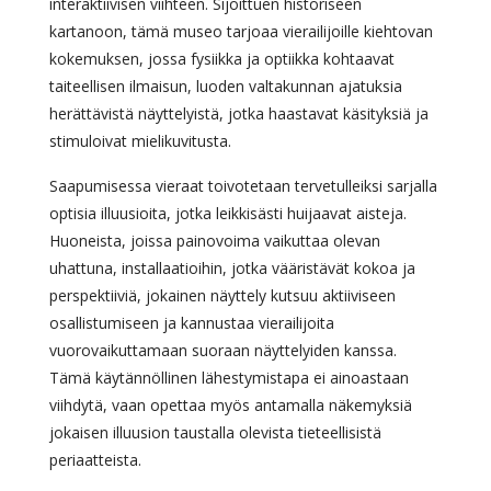
interaktiivisen viihteen. Sijoittuen historiseen
kartanoon, tämä museo tarjoaa vierailijoille kiehtovan
kokemuksen, jossa fysiikka ja optiikka kohtaavat
taiteellisen ilmaisun, luoden valtakunnan ajatuksia
herättävistä näyttelyistä, jotka haastavat käsityksiä ja
stimuloivat mielikuvitusta.
Saapumisessa vieraat toivotetaan tervetulleiksi sarjalla
optisia illuusioita, jotka leikkisästi huijaavat aisteja.
Huoneista, joissa painovoima vaikuttaa olevan
uhattuna, installaatioihin, jotka vääristävät kokoa ja
perspektiiviä, jokainen näyttely kutsuu aktiiviseen
osallistumiseen ja kannustaa vierailijoita
vuorovaikuttamaan suoraan näyttelyiden kanssa.
Tämä käytännöllinen lähestymistapa ei ainoastaan
viihdytä, vaan opettaa myös antamalla näkemyksiä
jokaisen illuusion taustalla olevista tieteellisistä
periaatteista.