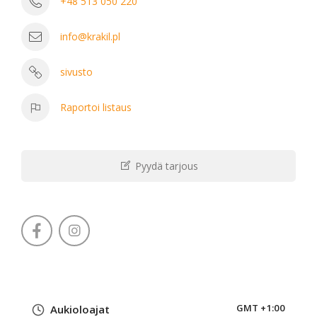
+48 513 050 220
info@krakil.pl
sivusto
Raportoi listaus
Pyydä tarjous
GMT +1:00
Aukioloajat