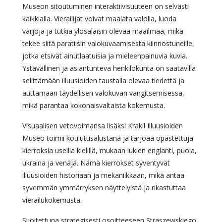
Museon sitoutuminen interaktiivisuuteen on selvästi
kaikkialla. Vierailijat voivat maalata valolla, luoda
varjoja ja tutkia ylösalaisin olevaa maailmaa, mikä
tekee siitä paratiisin valokuvaamisesta kiinnostuneille,
jotka etsivät ainutlaatuisia ja mieleenpainuvia kuvia.
Ystävällinen ja asiantunteva henkilökunta on saatavilla
selittämään illuusioiden taustalla olevaa tiedettä ja
auttamaan täydellisen valokuvan vangitsemisessa,
mikä parantaa kokonaisvaltaista kokemusta.
Visuaalisen vetovoimansa lisäksi Krakil Illuusioiden
Museo toimii koulutusalustana ja tarjoaa opastettuja
kierroksia useilla kielillä, mukaan lukien englanti, puola,
ukraina ja venäjä. Nämä kierrokset syventyvät
illuusioiden historiaan ja mekaniikkaan, mikä antaa
syvemmän ymmärryksen näyttelyistä ja rikastuttaa
vierailukokemusta.
Sijoitettuna strategisesti osoitteeseen Straszewskiego