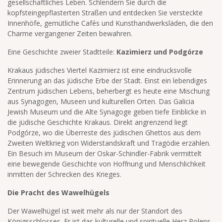
gesellschaftliches Leben. Schlendern Sie durch die
kopfsteingepflasterten Straßen und entdecken Sie versteckte
Innenhöfe, gemütliche Cafés und Kunsthandwerksläden, die den
Charme vergangener Zeiten bewahren.
Eine Geschichte zweier Stadtteile:
Kazimierz und Podgórze
Krakaus jüdisches Viertel Kazimierz ist eine eindrucksvolle
Erinnerung an das jüdische Erbe der Stadt. Einst ein lebendiges
Zentrum jüdischen Lebens, beherbergt es heute eine Mischung
aus Synagogen, Museen und kulturellen Orten. Das Galicia
Jewish Museum und die Alte Synagoge geben tiefe Einblicke in
die jüdische Geschichte Krakaus. Direkt angrenzend liegt
Podgórze, wo die Überreste des jüdischen Ghettos aus dem
Zweiten Weltkrieg von Widerstandskraft und Tragödie erzählen.
Ein Besuch im Museum der Oskar-Schindler-Fabrik vermittelt
eine bewegende Geschichte von Hoffnung und Menschlichkeit
inmitten der Schrecken des Krieges.
Die Pracht des Wawelhügels
Der Wawelhügel ist weit mehr als nur der Standort des
Königsschlosses. Er ist das kulturelle und spirituelle Herz Polens