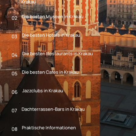
Krakau
Die besten Museen in Krakau
02
Die besten Hotels in Krakau
03
Die besten Restaurants in Krakau
04
Die besten Cafés in Krakau
05
Jazzclubs in Krakau
06
Dachterrassen-Bars in Krakau
07
Praktische Informationen
08