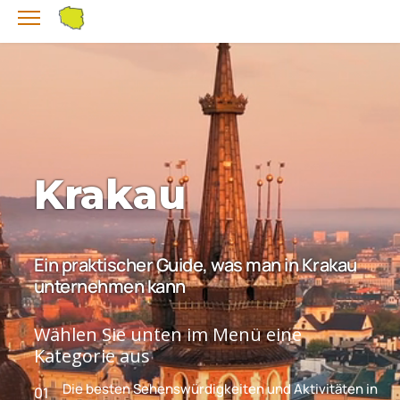
Krakau
Ein praktischer Guide, was man in Krakau
unternehmen kann
Wählen Sie unten im Menü eine
Kategorie aus
Die besten Sehenswürdigkeiten und Aktivitäten in
01