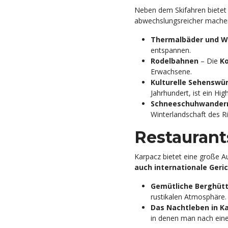
Neben dem Skifahren bietet
abwechslungsreicher mache
Thermalbäder und W
entspannen.
Rodelbahnen
– Die
K
Erwachsene.
Kulturelle Sehenswü
Jahrhundert, ist ein Hig
Schneeschuhwander
Winterlandschaft des R
Restaurant
Karpacz bietet eine große 
auch internationale Geri
Gemütliche Berghüt
rustikalen Atmosphäre.
Das Nachtleben in Ka
in denen man nach ein