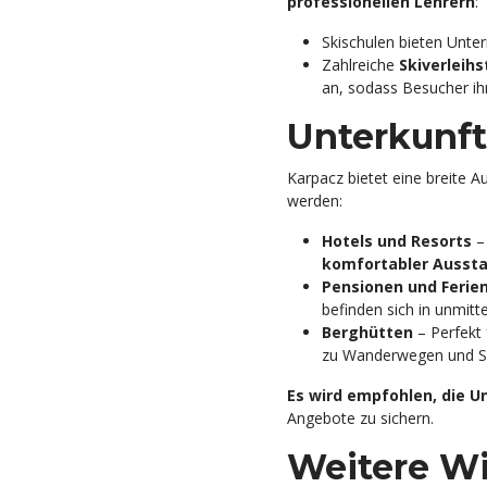
professionellen Lehrern
:
Skischulen bieten Unter
Zahlreiche
Skiverleih
an, sodass Besucher ih
Unterkunft
Karpacz bietet eine breite 
werden:
Hotels und Resorts
–
komfortabler Ausst
Pensionen und Feri
befinden sich in unmitt
Berghütten
– Perfekt 
zu Wanderwegen und Sk
Es wird empfohlen, die U
Angebote zu sichern.
Weitere Wi