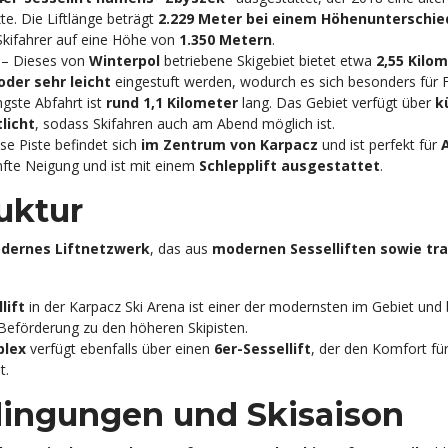
te. Die Liftlänge beträgt
2.229 Meter bei einem Höhenunterschie
 Skifahrer auf eine Höhe von
1.350 Metern
.
– Dieses von
Winterpol
betriebene Skigebiet bietet etwa
2,55 Kilo
 oder sehr leicht
eingestuft werden, wodurch es sich besonders für 
ngste Abfahrt ist
rund 1,1 Kilometer
lang. Das Gebiet verfügt über
k
licht
, sodass Skifahren auch am Abend möglich ist.
se Piste befindet sich
im Zentrum von Karpacz
und ist perfekt für
anfte Neigung und ist mit einem
Schlepplift ausgestattet
.
ruktur
dernes Liftnetzwerk
, das aus
modernen Sesselliften sowie tra
lift
in der Karpacz Ski Arena ist einer der modernsten im Gebiet und 
eförderung zu den höheren Skipisten.
plex
verfügt ebenfalls über einen
6er-Sessellift
, der den Komfort für 
t.
ingungen und Skisaison