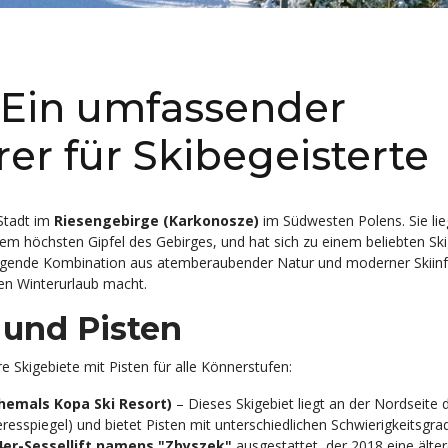
 Ein umfassender
er für Skibegeisterte
 Stadt im
Riesengebirge (Karkonosze)
im Südwesten Polens. Sie li
dem höchsten Gipfel des Gebirges, und hat sich zu einem beliebten Ski
ragende Kombination aus atemberaubender Natur und moderner Skiinfr
nen Winterurlaub macht.
 und Pisten
 Skigebiete mit Pisten für alle Könnerstufen:
hemals Kopa Ski Resort)
– Dieses Skigebiet liegt an der Nordseite
sspiegel) und bietet Pisten mit unterschiedlichen Schwierigkeitsgrad
er-Sessellift namens "Zbyszek"
ausgestattet, der 2018 eine älte