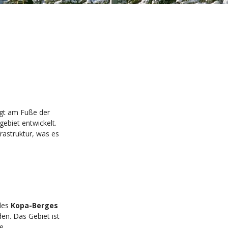
egt am Fuße der
gebiet entwickelt.
astruktur, was es
 des
Kopa-Berges
en. Das Gebiet ist
re