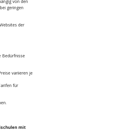
hängig von den
bei geringen
 Websites der
e Bedürfnisse
Preise variieren je
Tarifen für
hen.
ischulen mit