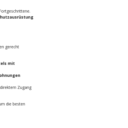
Fortgeschrittene.
chutzausrüstung
en gerecht
els mit
wohnungen
 direktem Zugang
 um die besten