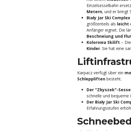
Einzelsesselbahn ersetz
Metern
, und er bringt
Biały Jar Ski Complex
größtenteils als
leicht
Anfänger eignet. Die lä
Beschneiung und Flut
Kolorowa Skilift
– Die
Kinder
. Sie hat eine s
Liftinfrast
Karpacz verfügt über ein
mo
Schleppliften
besteht.
Der "Zbyszek"-Sessel
schnelle und bequeme B
Der Biały Jar Ski Com
Erfahrungsstufen erhöh
Schneebed