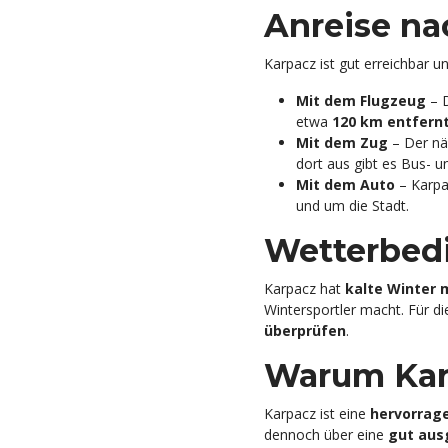
Anreise na
Karpacz ist gut erreichbar 
Mit dem Flugzeug
– D
etwa
120 km entfern
Mit dem Zug
– Der nä
dort aus gibt es Bus- u
Mit dem Auto
– Karpa
und um die Stadt.
Wetterbed
Karpacz hat
kalte Winter 
Wintersportler macht. Für 
überprüfen
.
Warum Karp
Karpacz ist eine
hervorrag
dennoch über eine
gut aus