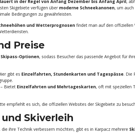
 dauert in der Regel von Anfang Dezember bis Anfang April
, ab
sten Skigebiete verfügen über
moderne Schneekanonen
, um auch 
timale Bedingungen zu gewährleisten.
chneehöhen und Wetterprognosen
findet man auf den offiziellen
Wetterdiensten.
nd Preise
e
Skipass-Optionen
, sodass Besucher das passende Angebot für ihr
ier gibt es
Einzelfahrten, Stundenkarten und Tagespässe
. Die 
gruppe.
– Bietet
Einzelfahrten und Mehrtageskarten
, oft mit speziellen 
te empfiehlt es sich, die offiziellen Websites der Skigebiete zu besuc
 und Skiverleih
, die ihre Technik verbessern möchten, gibt es in Karpacz mehrere
Sk