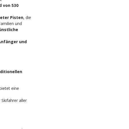
d von 530
meter Pisten
, die
Familien und
ünstliche
Anfänger und
ditionellen
bietet eine
Skifahrer aller