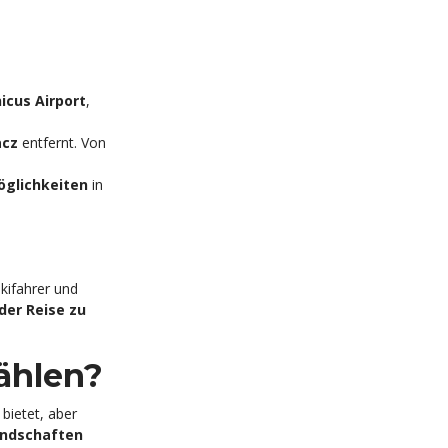
icus Airport
,
acz
entfernt. Von
öglichkeiten
in
Skifahrer und
der Reise zu
ählen?
bietet, aber
andschaften