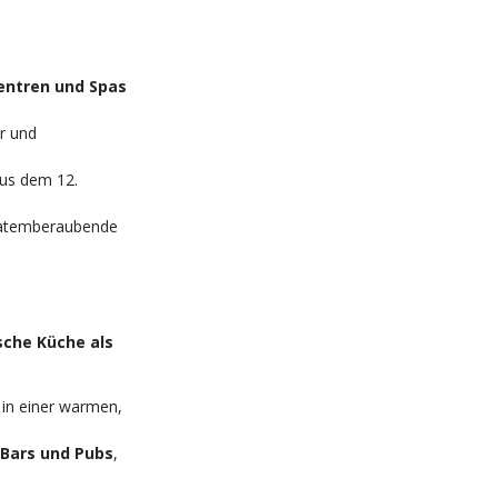
entren und Spas
er und
aus dem 12.
 atemberaubende
ische Küche als
e in einer warmen,
Bars und Pubs
,