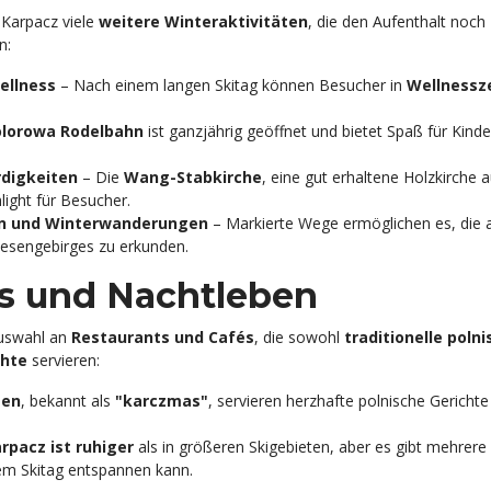
 Karpacz viele
weitere Winteraktivitäten
, die den Aufenthalt noch
n:
ellness
– Nach einem langen Skitag können Besucher in
Wellnessz
olorowa Rodelbahn
ist ganzjährig geöffnet und bietet Spaß für Kind
rdigkeiten
– Die
Wang-Stabkirche
, eine gut erhaltene Holzkirche 
hlight für Besucher.
n und Winterwanderungen
– Markierte Wege ermöglichen es, die
iesengebirges zu erkunden.
s und Nachtleben
Auswahl an
Restaurants und Cafés
, die sowohl
traditionelle poln
chte
servieren:
ten
, bekannt als
"karczmas"
, servieren herzhafte polnische Gericht
rpacz ist ruhiger
als in größeren Skigebieten, aber es gibt mehrere
em Skitag entspannen kann.