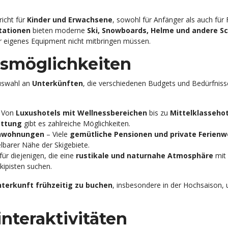
richt für
Kinder und Erwachsene
, sowohl für Anfänger als auch für 
stationen
bieten moderne
Ski, Snowboards, Helme und andere S
r eigenes Equipment nicht mitbringen müssen.
smöglichkeiten
Auswahl an
Unterkünften
, die verschiedenen Budgets und Bedürfniss
 Von
Luxushotels mit Wellnessbereichen
bis zu
Mittelklassehot
attung
gibt es zahlreiche Möglichkeiten.
enwohnungen
– Viele
gemütliche Pensionen und private Ferien
elbarer Nähe der Skigebiete.
für diejenigen, die eine
rustikale und naturnahe Atmosphäre
mit
ipisten suchen.
nterkunft frühzeitig zu buchen
, insbesondere in der Hochsaison,
nteraktivitäten