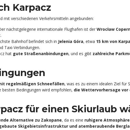
ch Karpacz
und mit verschiedenen Verkehrsmitteln angebunden:
er nächstgelegene internationale Flughafen ist der
Wrocław Copern
t
.
chste Bahnhof befindet sich in
Jelenia Góra
, etwa
15 km von Karp
nd Taxi-Verbindungen.
cz hat
gute Straßenanbindungen
, und es gibt
zahlreiche Parkm
ingungen
mit regelmäßigen Schneefällen
, was es zu einem idealen Ziel für 
die besten Bedingungen wird empfohlen,
die Wettervorhersage vor 
acz für einen Skiurlaub w
ende Alternative zu Zakopane
, da es eine
ruhigere Atmosphäre
gebaute Skigebietsinfrastruktur und atemberaubende Bergl