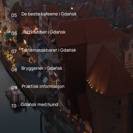
De beste kafeene i Gdańsk
05
Jazzklubber i Gdańsk
06
Takterrassebarer i Gdańsk
07
Bryggerier i Gdańsk
08
Praktisk informasjon
09
Gdańsk med hund
10