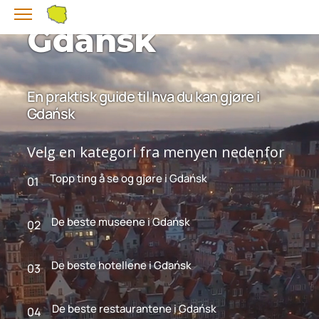
Gdańsk
En praktisk guide til hva du kan gjøre i
Gdańsk
Velg en kategori fra menyen nedenfor
Topp ting å se og gjøre i Gdańsk
01
De beste museene i Gdańsk
02
De beste hotellene i Gdańsk
03
De beste restaurantene i Gdańsk
04