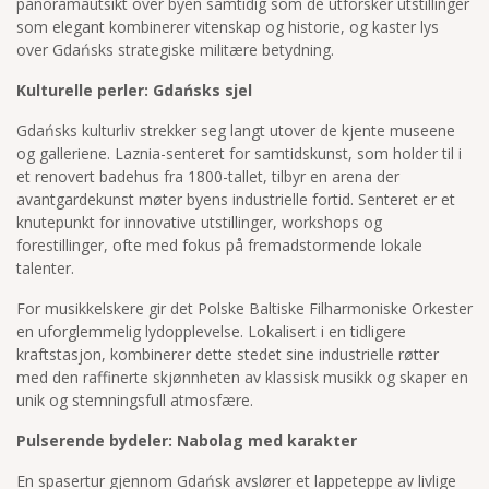
panoramautsikt over byen samtidig som de utforsker utstillinger
som elegant kombinerer vitenskap og historie, og kaster lys
over Gdańsks strategiske militære betydning.
Kulturelle perler: Gdańsks sjel
Gdańsks kulturliv strekker seg langt utover de kjente museene
og galleriene. Laznia-senteret for samtidskunst, som holder til i
et renovert badehus fra 1800-tallet, tilbyr en arena der
avantgardekunst møter byens industrielle fortid. Senteret er et
knutepunkt for innovative utstillinger, workshops og
forestillinger, ofte med fokus på fremadstormende lokale
talenter.
For musikkelskere gir det Polske Baltiske Filharmoniske Orkester
en uforglemmelig lydopplevelse. Lokalisert i en tidligere
kraftstasjon, kombinerer dette stedet sine industrielle røtter
med den raffinerte skjønnheten av klassisk musikk og skaper en
unik og stemningsfull atmosfære.
Pulserende bydeler: Nabolag med karakter
En spasertur gjennom Gdańsk avslører et lappeteppe av livlige