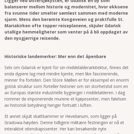
Ligger ved Østersjøkysten, er Gdańsk en by som
balanserer mellom historie og modernitet, hvor ekkoene
fra svunne tider smelter sømløst sammen med moderne
sjarm. Mens den berømte Kongeveien og praktfulle St.
Mariakirken ofte topper reiseplanene, skjuler Gdańsk
utallige hemmeligheter som venter på å bli oppdaget av
den nysgjerrige reisende.
Historiske landemerker: Mer enn det åpenbare
Selv om Gdańsk er kjent for sin middelalderarkitektur, finnes det
enda dypere lag med mindre kjente, men like fascinerende,
minner fra fortiden. Den Store Møllen er for eksempel en enorm
gotisk struktur som forteller historier om sin storhetstid som en
av Europas største industrielle bygninger i middelalderen. I dag
rommer de imponerende murene et kjøpesenter, men følelsen
av historisk betydning henger fortsatt i luften.
Et annet skjult skattkammer er Hevelianum, som ligger på
Gradowa-høyden. Denne tidligere militære festningen er nå et
interaktivt vitenskapssenter. Her kan besøkende nyte