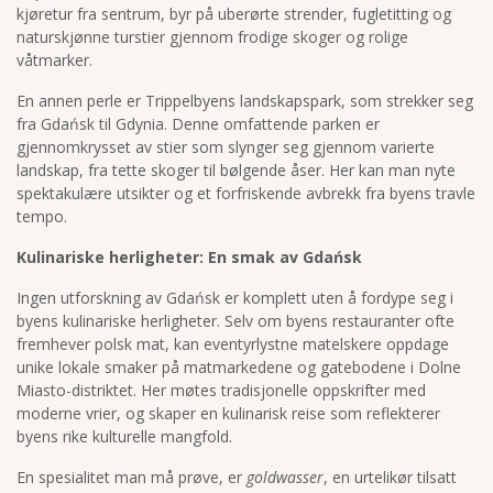
kjøretur fra sentrum, byr på uberørte strender, fugletitting og
naturskjønne turstier gjennom frodige skoger og rolige
våtmarker.
En annen perle er Trippelbyens landskapspark, som strekker seg
fra Gdańsk til Gdynia. Denne omfattende parken er
gjennomkrysset av stier som slynger seg gjennom varierte
landskap, fra tette skoger til bølgende åser. Her kan man nyte
spektakulære utsikter og et forfriskende avbrekk fra byens travle
tempo.
Kulinariske herligheter: En smak av Gdańsk
Ingen utforskning av Gdańsk er komplett uten å fordype seg i
byens kulinariske herligheter. Selv om byens restauranter ofte
fremhever polsk mat, kan eventyrlystne matelskere oppdage
unike lokale smaker på matmarkedene og gatebodene i Dolne
Miasto-distriktet. Her møtes tradisjonelle oppskrifter med
moderne vrier, og skaper en kulinarisk reise som reflekterer
byens rike kulturelle mangfold.
En spesialitet man må prøve, er
goldwasser
, en urtelikør tilsatt