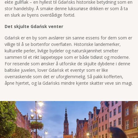
ekte gullflak – en hyllest til Gdańsks historiske betydning som en
stor handelsby. Å smake denne luksuriøse drikken er som å ta
en slurk av byens overdådige fortid.
Det skjulte Gdańsk venter
Gdańsk er en by som avslører sin sanne essens for dem som er
villige til å se bortenfor overflaten. Historiske landemerker,
kulturelle perler, livlige bydeler og naturskjønnhet smelter
sammen til et rikt lappeteppe som er både tidløst og moderne.
For reisende som ønsker å utforske de skjulte dybdene i denne
baltiske juvelen, lover Gdańsk et eventyr som er like
overraskende som det er uforglemmelig. Så pakk kofferten,
åpne hjertet, og la Gdańsks mindre kjente skatter veve sin magi.