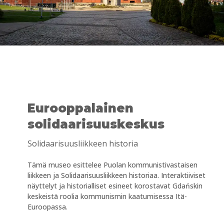
Eurooppalainen
solidaarisuuskeskus
Solidaarisuusliikkeen historia
Tämä museo esittelee Puolan kommunistivastaisen
liikkeen ja Solidaarisuusliikkeen historiaa. Interaktiiviset
näyttelyt ja historialliset esineet korostavat Gdańskin
keskeistä roolia kommunismin kaatumisessa Itä-
Euroopassa.