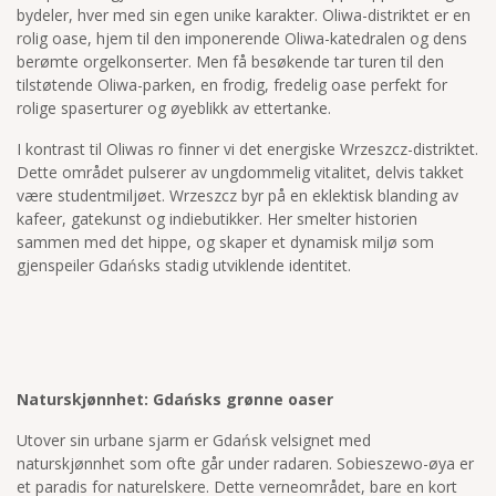
bydeler, hver med sin egen unike karakter. Oliwa-distriktet er en
rolig oase, hjem til den imponerende Oliwa-katedralen og dens
berømte orgelkonserter. Men få besøkende tar turen til den
tilstøtende Oliwa-parken, en frodig, fredelig oase perfekt for
rolige spaserturer og øyeblikk av ettertanke.
I kontrast til Oliwas ro finner vi det energiske Wrzeszcz-distriktet.
Dette området pulserer av ungdommelig vitalitet, delvis takket
være studentmiljøet. Wrzeszcz byr på en eklektisk blanding av
kafeer, gatekunst og indiebutikker. Her smelter historien
sammen med det hippe, og skaper et dynamisk miljø som
gjenspeiler Gdańsks stadig utviklende identitet.
Naturskjønnhet: Gdańsks grønne oaser
Utover sin urbane sjarm er Gdańsk velsignet med
naturskjønnhet som ofte går under radaren. Sobieszewo-øya er
et paradis for naturelskere. Dette verneområdet, bare en kort