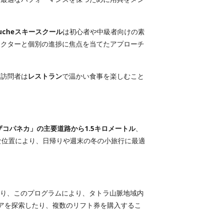
ucheスキースクール
は初心者や中級者向けの素
ラクターと個別の進捗に焦点を当てたアプローチ
、訪問者は
レストラン
で温かい食事を楽しむこと
ザコパネカ」の主要道路から1.5キロメートル
、
な位置により、日帰りや週末の冬の小旅行に最適
り、このプログラムにより、タトラ山脈地域内
アを探索したり、複数のリフト券を購入するこ