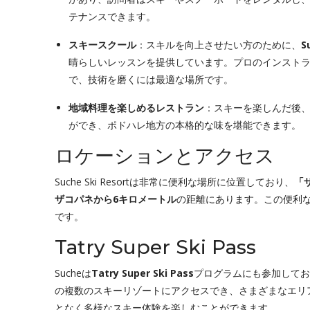
テナンスできます。
スキースクール
：スキルを向上させたい方のために、
S
晴らしいレッスンを提供しています。プロのインスト
で、技術を磨くには最適な場所です。
地域料理を楽しめるレストラン
：スキーを楽しんだ後
ができ、ポドハレ地方の本格的な味を堪能できます。
ロケーションとアクセス
Suche Ski Resortは非常に便利な場所に位置しており、
「
ザコパネから6キロメートル
の距離にあります。この便利
です。
Tatry Super Ski Pass
Sucheは
Tatry Super Ski Pass
プログラムにも参加してお
の複数のスキーリゾートにアクセスでき、さまざまなエリ
となく多様なスキー体験を楽しむことができます。