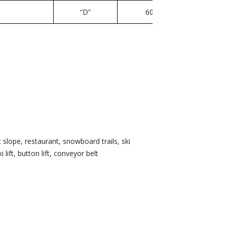
“D”
60
it slope
restaurant
snowboard trails
ski
i lift
button lift
conveyor belt