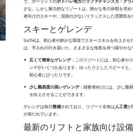
で、ポーランドの
ポドハレ地方
の
ラファチャンスカ・グラ
さな、しかし魅力的なリゾートは、静かな冬の休暇を求め
者向けのスキーや、混雑の少ないリラックスした雰囲気を
スキーとゲレンデ
Sucheは、初心者や静かな環境でスキースキルを向上さ
は、手入れの行き届いた、さまざまな地形を持つ緩やかな
広くて簡単なゲレンデ
：このリゾートには、初心者や
ンデがいくつかあります。ゆったりとしたスピードと
初心者にぴったりです。
少し難易度の高いゲレンデ
：経験者向けには、少し難
を向上させることができます。
ゲレンデは毎日
整備
されており、リゾート全体は
人工雪
が
が保たれています。
最新のリフトと家族向け設