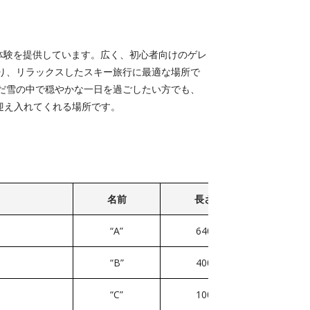
しい冬の体験を提供しています。広く、初心者向けのゲレ
り、リラックスしたスキー旅行に最適な場所で
だ雪の中で穏やかな一日を過ごしたい方でも、
く迎え入れてくれる場所です。
名前
長さ
“A”
640
“B”
400
“C”
100