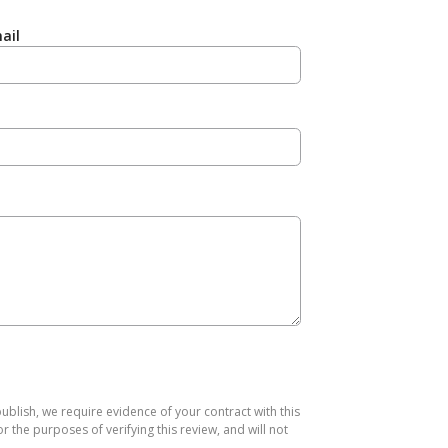
ail
publish, we require evidence of your contract with this
the purposes of verifying this review, and will not